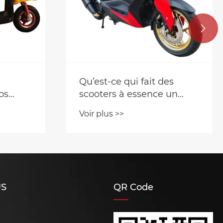

es
Pourquoi la mini-voiture
 un
électrique remodèle-t-elle
 les
la mobilité urbaine ?
Voir plus >>
ins ?
US
QR Code