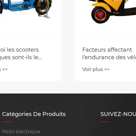
rs affectant
Qu’est-ce qui fait d
ance des vélos
scooters à essence
ques
choix pratique pour
s >>
Voir plus >>
déplacements urba
Catégories De Produits
SUIVEZ-NO
Moto électrique