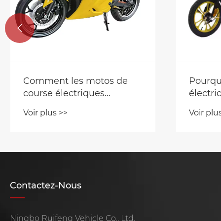

Pourquoi les scooters
​Facteu
électriques sont-ils le
l’endur
choix intelligent pour le
électri
Voir plus >>
Voir plu
transport moderne?
Contactez-Nous
Ningbo Ruifeng Vehicle Co., Ltd.