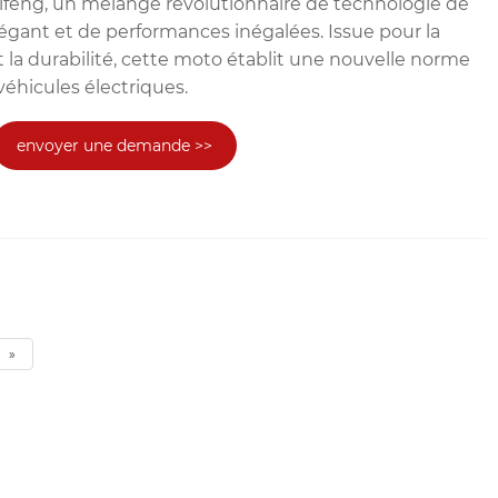
ifeng, un mélange révolutionnaire de technologie de
légant et de performances inégalées. Issue pour la
 et la durabilité, cette moto établit une nouvelle norme
éhicules électriques.
envoyer une demande >>
»