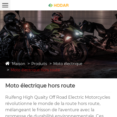
Maison
Produits
Moto électrique
Moto électrique hors route
Moto électrique hors route
Ruifeng High Quaity Off Road Electric Motorcycles
révolutionne le monde de la route hors route,
mélangeant le frisson de l'aventure avec la
promesse de durabilité environnementale. Ces