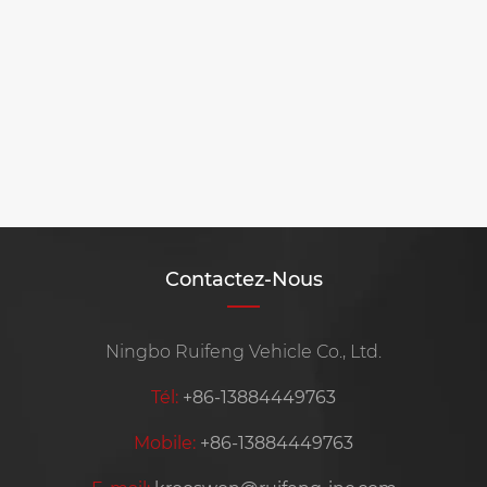
Dans combien de types les vélos
électriques peuvent-ils être divisés?
Voir plus >>
Contactez-Nous
Ningbo Ruifeng Vehicle Co., Ltd.
Tél:
+86-13884449763
Mobile:
+86-13884449763