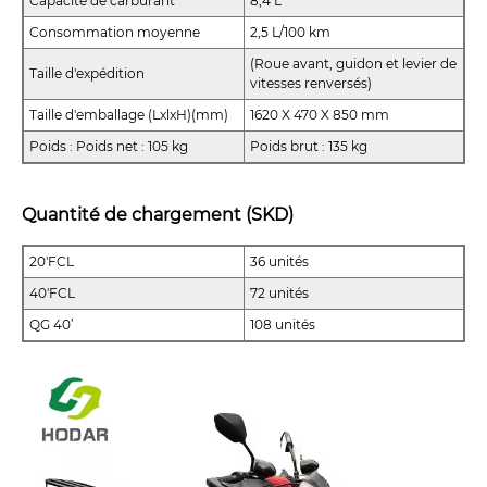
Capacité de carburant
8,4 L
Consommation moyenne
2,5 L/100 km
(Roue avant, guidon et levier de
Taille d'expédition
vitesses renversés)
Taille d'emballage (LxlxH)(mm)
1620 X 470 X 850 mm
Poids : Poids net : 105 kg
Poids brut : 135 kg
Quantité de chargement (SKD)
20'FCL
36 unités
40'FCL
72 unités
QG 40’
108 unités