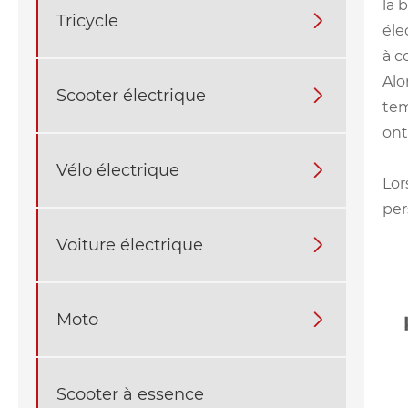
la 
Tricycle

éle
à c
Alo
Scooter électrique

tem
ont
Vélo électrique

Lor
per
Voiture électrique

Moto

Scooter à essence