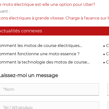
 moto électrique est-elle une option pour Uber?
vant :
ons électriques à grande vitesse: Charge à l'avance su
Actualités connexes
omment les motos de course électriques
C
erminent-elles l’avenir de la mobilité performante ?
mo
omment fonctionne une moto essence ?
C
tra
omment la technologie des motos de course
C
ctriques transforme les performances à grande
pr
esse ?
Laissez-moi un message