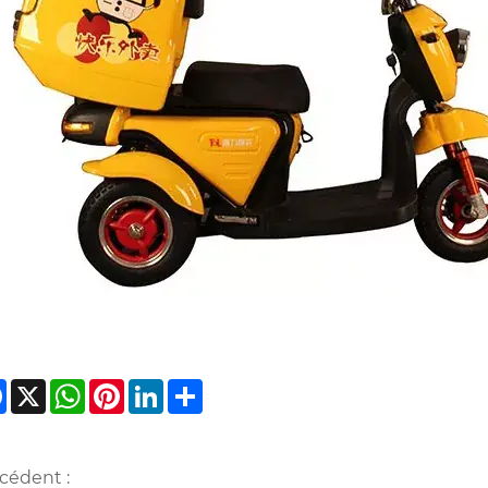
Facebook
X
WhatsApp
Pinterest
LinkedIn
Share
cédent :