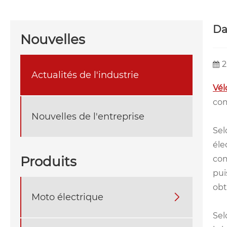
Da
Nouvelles
2
Actualités de l'industrie
Vél
com
Nouvelles de l'entreprise
Sel
éle
Produits
com
pui
obt
Moto électrique

Sel