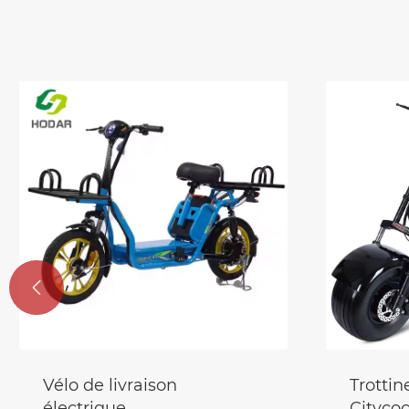

Trottinette électrique
Véhicul
Citycoco
roues