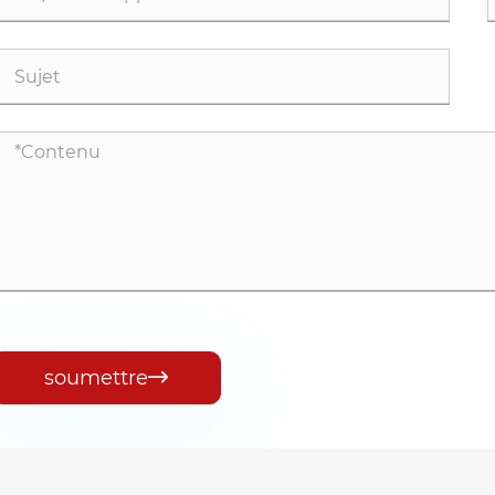
soumettre
