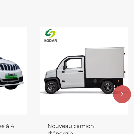

Vélo électrique Citycoco