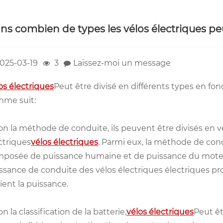
ns combien de types les vélos électriques peu
025-03-19
3
Laissez-moi un message
os électriques
Peut être divisé en différents types en fon
me suit:
on la méthode de conduite, ils peuvent être divisés en vé
ctriques
vélos électriques
. Parmi eux, la méthode de cond
posée de puissance humaine et de puissance du moteur 
ssance de conduite des vélos électriques électriques pr
ient la puissance.
on la classification de la batterie,
vélos électriques
Peut êt