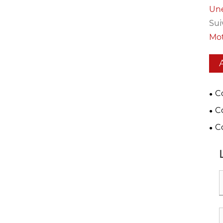
Une
Sui
Mot
C
dét
C
C
éle
vit