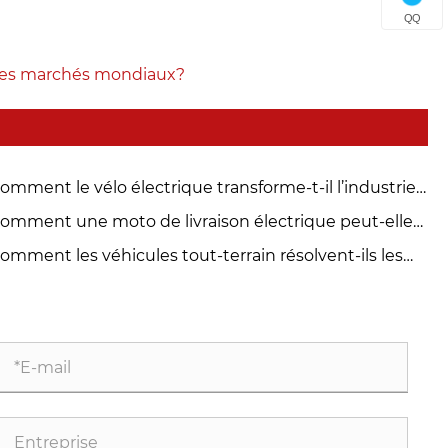
QQ
r les marchés mondiaux?
omment le vélo électrique transforme-t-il l’industrie
ndiale de la mobilité ?
omment une moto de livraison électrique peut-elle
nsformer la logistique urbaine ?
omment les véhicules tout-terrain résolvent-ils les
oblèmes de terrain et de performances ?