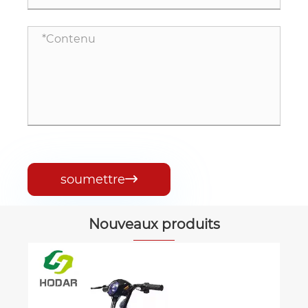
soumettre

Nouveaux produits
XTZ YAMAHA MOTO