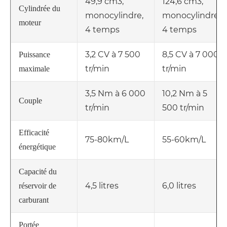
49,9 cm3,
124,6 cm3,
Cylindrée du
monocylindre,
monocylindre,
moteur
4 temps
4 temps
3,2 CV à 7 500
8,5 CV à 7 000
Puissance
tr/min
tr/min
maximale
3,5 Nm à 6 000
10,2 Nm à 5
Couple
tr/min
500 tr/min
Efficacité
75-80km/L
55-60km/L
énergétique
Capacité du
4,5 litres
6,0 litres
réservoir de
carburant
Portée