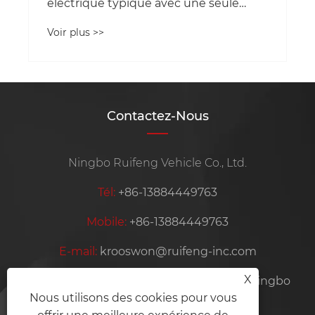
Contactez-Nous
Ningbo Ruifeng Vehicle Co., Ltd.
Tél:
+86-13884449763
Mobile:
+86-13884449763
E-mail:
krooswon@ruifeng-inc.com
X
Adresse:
Lishan, Ditang Industry, Yuyao, Ningbo
Nous utilisons des cookies pour vous
Zhejiang Province, Chine