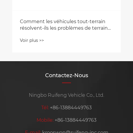
Comment les véhicules tout-terrain
résolvent-ils les problèmes de terrain
et de performances ?
Voir plus >>
Contactez-Nous
Ningbo Ruifeng Vehicle Co., Ltd.
Tél:
+86-13884449763
Mobile:
+86-13884449763
E-mail:
krooswon@ruifeng-inc.com