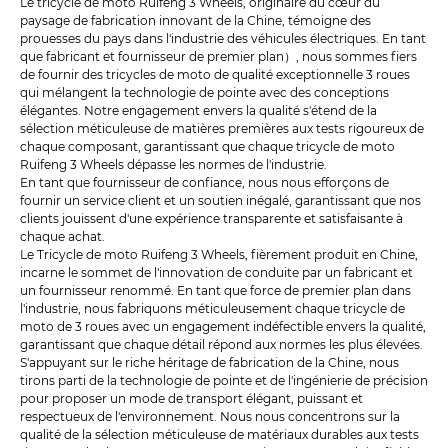
Le tricycle de moto Ruifeng 3 Wheels, originaire du cœur du
paysage de fabrication innovant de la Chine, témoigne des
prouesses du pays dans l'industrie des véhicules électriques. En tant
que fabricant et fournisseur de premier plan）, nous sommes fiers
de fournir des tricycles de moto de qualité exceptionnelle 3 roues
qui mélangent la technologie de pointe avec des conceptions
élégantes. Notre engagement envers la qualité s'étend de la
sélection méticuleuse de matières premières aux tests rigoureux de
chaque composant, garantissant que chaque tricycle de moto
Ruifeng 3 Wheels dépasse les normes de l'industrie.
En tant que fournisseur de confiance, nous nous efforçons de
fournir un service client et un soutien inégalé, garantissant que nos
clients jouissent d'une expérience transparente et satisfaisante à
chaque achat.
Le Tricycle de moto Ruifeng 3 Wheels, fièrement produit en Chine,
incarne le sommet de l'innovation de conduite par un fabricant et
un fournisseur renommé. En tant que force de premier plan dans
l'industrie, nous fabriquons méticuleusement chaque tricycle de
moto de 3 roues avec un engagement indéfectible envers la qualité,
garantissant que chaque détail répond aux normes les plus élevées.
S'appuyant sur le riche héritage de fabrication de la Chine, nous
tirons parti de la technologie de pointe et de l'ingénierie de précision
pour proposer un mode de transport élégant, puissant et
respectueux de l'environnement. Nous nous concentrons sur la
qualité de la sélection méticuleuse de matériaux durables aux tests