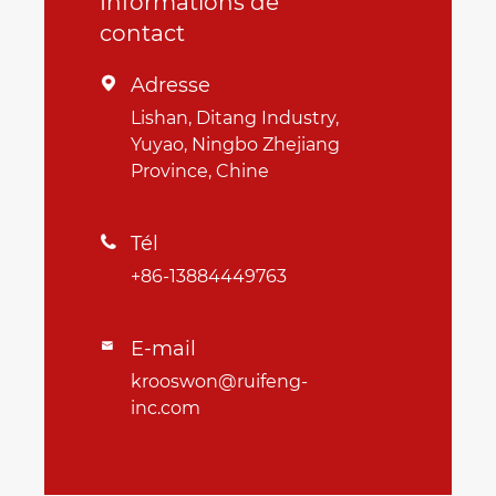
Informations de
contact
Adresse

Lishan, Ditang Industry,
Yuyao, Ningbo Zhejiang
Province, Chine
Tél

+86-13884449763
E-mail

krooswon@ruifeng-
inc.com